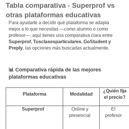
Tabla comparativa - Superprof vs
otras plataformas educativas
Para ayudarte a decidir qué plataforma se adapta
mejor a lo que necesitas —como alumno o como
profesor—, aquí tienes una comparativa clara entre
Superprof, Tusclasesparticulares, GoStudent y
Preply
, las opciones más buscadas actualmente.
📊 Comparativa rápida de las mejores
plataformas educativas
¿Quién fija
Plataforma
Modalidad
el precio?
Superprof
Online y
El
presencial
profesor