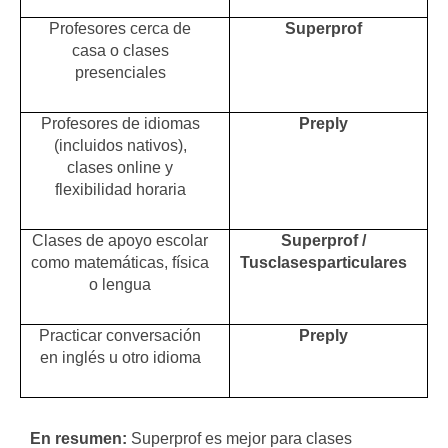
Profesores cerca de
Superprof
casa o clases
presenciales
Profesores de idiomas
Preply
(incluidos nativos),
clases online y
flexibilidad horaria
Clases de apoyo escolar
Superprof /
como matemáticas, física
Tusclasesparticulares
o lengua
Practicar conversación
Preply
en inglés u otro idioma
En resumen:
Superprof es mejor para clases