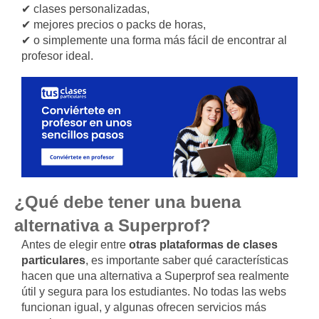
✔ clases personalizadas,
✔ mejores precios o packs de horas,
✔ o simplemente una forma más fácil de encontrar al
profesor ideal.
¿Qué debe tener una buena
alternativa a Superprof?
Antes de elegir entre
otras plataformas de clases
particulares
, es importante saber qué características
hacen que una alternativa a Superprof sea realmente
útil y segura para los estudiantes. No todas las webs
funcionan igual, y algunas ofrecen servicios más