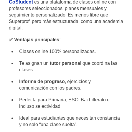
GoStudent
es una plataforma de clases online con
profesores seleccionados, planes mensuales y
seguimiento personalizado. Es menos libre que
Superprof, pero más estructurada, como una academia
digital.
✅ Ventajas principales:
Clases online 100% personalizadas.
Te asignan un
tutor personal
que coordina las
clases.
Informe de progreso
, ejercicios y
comunicación con los padres.
Perfecta para Primaria, ESO, Bachillerato e
incluso selectividad.
Ideal para estudiantes que necesitan constancia
y no solo “una clase suelta”.