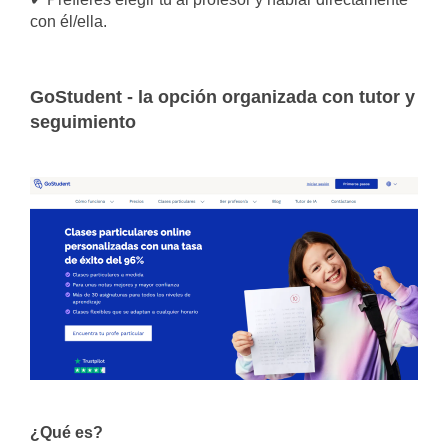
con él/ella.
GoStudent - la opción organizada con tutor y
seguimiento
¿Qué es?