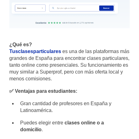
¿Qué es?
Tusclasesparticulares
es una de las plataformas más
grandes de España para encontrar clases particulares,
tanto online como presenciales. Su funcionamiento es
muy similar a Superprof, pero con más oferta local y
menos comisiones.
✅ Ventajas para estudiantes:
Gran cantidad de profesores en España y
Latinoamérica.
Puedes elegir entre
clases online o a
domicilio
.