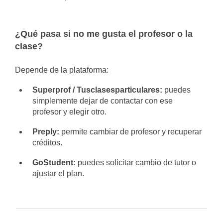
¿Qué pasa si no me gusta el profesor o la
clase?
Depende de la plataforma:
Superprof / Tusclasesparticulares:
puedes
simplemente dejar de contactar con ese
profesor y elegir otro.
Preply:
permite cambiar de profesor y recuperar
créditos.
GoStudent:
puedes solicitar cambio de tutor o
ajustar el plan.