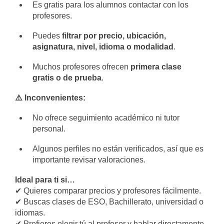
Es gratis para los alumnos contactar con los
profesores.
Puedes
filtrar por precio, ubicación,
asignatura, nivel, idioma o modalidad
.
Muchos profesores ofrecen
primera clase
gratis o de prueba
.
⚠️ Inconvenientes:
No ofrece seguimiento académico ni tutor
personal.
Algunos perfiles no están verificados, así que es
importante revisar valoraciones.
Ideal para ti si…
✔ Quieres comparar precios y profesores fácilmente.
✔ Buscas clases de ESO, Bachillerato, universidad o
idiomas.
✔ Prefieres elegir tú al profesor y hablar directamente