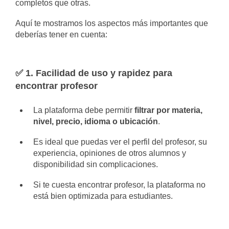
completos que otras.
Aquí te mostramos los aspectos más importantes que
deberías tener en cuenta:
✅
1. Facilidad de uso y rapidez para
encontrar profesor
La plataforma debe permitir
filtrar por materia,
nivel, precio, idioma o ubicación
.
Es ideal que puedas ver el perfil del profesor, su
experiencia, opiniones de otros alumnos y
disponibilidad sin complicaciones.
Si te cuesta encontrar profesor, la plataforma no
está bien optimizada para estudiantes.