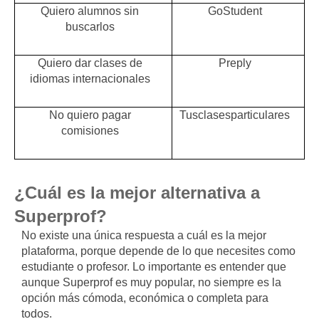
Quiero alumnos sin
GoStudent
buscarlos
Quiero dar clases de
Preply
idiomas internacionales
No quiero pagar
Tusclasesparticulares
comisiones
¿Cuál es la mejor alternativa a
Superprof?
No existe una única respuesta a cuál es la mejor
plataforma, porque depende de lo que necesites como
estudiante o profesor. Lo importante es entender que
aunque Superprof es muy popular, no siempre es la
opción más cómoda, económica o completa para
todos.