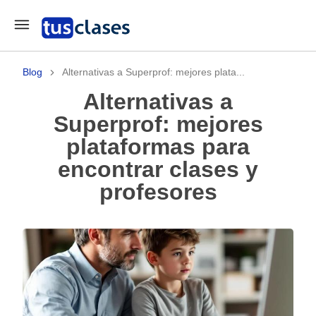
Blog
Alternativas a Superprof: mejores plata...
Alternativas a
Superprof: mejores
plataformas para
encontrar clases y
profesores