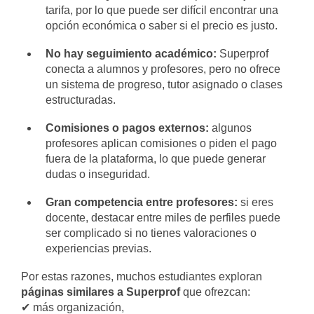
tarifa, por lo que puede ser difícil encontrar una
opción económica o saber si el precio es justo.
No hay seguimiento académico:
Superprof
conecta a alumnos y profesores, pero no ofrece
un sistema de progreso, tutor asignado o clases
estructuradas.
Comisiones o pagos externos:
algunos
profesores aplican comisiones o piden el pago
fuera de la plataforma, lo que puede generar
dudas o inseguridad.
Gran competencia entre profesores:
si eres
docente, destacar entre miles de perfiles puede
ser complicado si no tienes valoraciones o
experiencias previas.
Por estas razones, muchos estudiantes exploran
páginas similares a Superprof
que ofrezcan:
✔ más organización,