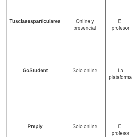
Tusclasesparticulares
Online y
El
presencial
profesor
GoStudent
Solo online
La
plataforma
Preply
Solo online
El
profesor