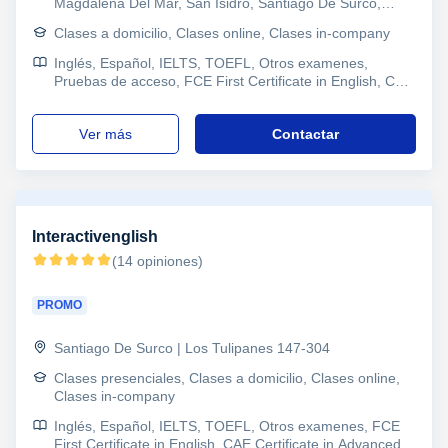
Magdalena Del Mar, San Isidro, Santiago De Surco,
Barranco, Pueblo Libre | Calle Monte Rosa 271
Clases a domicilio, Clases online, Clases in-company
Inglés, Español, IELTS, TOEFL, Otros examenes,
Pruebas de acceso, FCE First Certificate in English, CAE
Certificate in Advanced English, SAT, B1 PET, Permisos
de conducir, Refuerzo, Secundaria, Primaria, Coaching
ver más
Contactar
Interactivenglish
(14 opiniones)
PROMO
Santiago De Surco | Los Tulipanes 147-304
Clases presenciales, Clases a domicilio, Clases online,
Clases in-company
Inglés, Español, IELTS, TOEFL, Otros examenes, FCE
First Certificate in English, CAE Certificate in Advanced