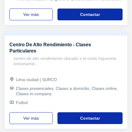
English, CPE Certificate Proficiency in English, B1 PET,
Refuerzo, Primaria y Secundaria, Secundaria,
ver más
Contactar
Universidad, Ciclos Formativos
Centro De Alto Rendimiento - Clases
Particulares
centro de alto rendimiento ubicado x el ovalo higuereta
entrenamie...
Lima ciudad | SURCO
Clases presenciales, Clases a domicilio, Clases online,
Clases in-company
Futbol
ver más
Contactar