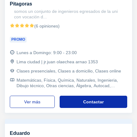
Pitagoras
somos un conjunto de ingenieros egresados de la uni
con vocación d...
(6 opiniones)
PROMO
Lunes a Domingo: 9:00 - 23:00
Lima ciudad | jr.juan olaechea arnao 1353
Clases presenciales, Clases a domicilio, Clases online
Matemáticas, Física, Química, Naturales, Ingenieria,
Dibujo técnico, Otras ciencias, Álgebra, Autocad,
Refuerzo, Primaria y Secundaria, Secundaria, Todos los
cursos, Primaria, Universidad, Ciclos Formativos
ver más
Contactar
Eduardo