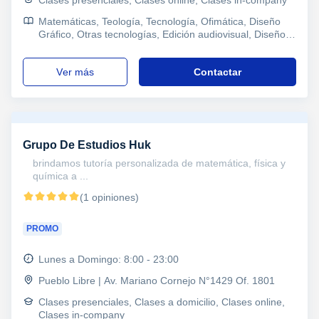
Clases presenciales, Clases online, Clases in-company
Matemáticas, Teología, Tecnología, Ofimática, Diseño
Gráfico, Otras tecnologías, Edición audiovisual, Diseño
Web, Piano, Guitarra, Canto, DISEÑADOR
MULTIMEDIA, Refuerzo, Primaria y Secundaria,
ver más
Contactar
Secundaria, Todos los cursos, Primaria, Universidad,
Ciclos Formativos, Marketing, Coaching
Grupo De Estudios Huk
brindamos tutoría personalizada de matemática, física y
química a ...
(1 opiniones)
PROMO
Lunes a Domingo: 8:00 - 23:00
Pueblo Libre | Av. Mariano Cornejo N°1429 Of. 1801
Clases presenciales, Clases a domicilio, Clases online,
Clases in-company