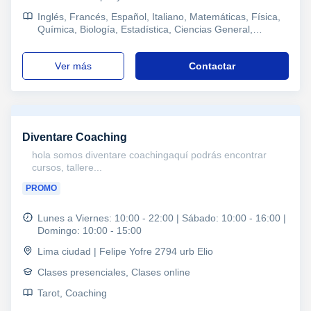
Inglés, Francés, Español, Italiano, Matemáticas, Física,
Química, Biología, Estadística, Ciencias General,
Probabilidad y Estadística, Ingenieria, Otras ciencias,
Geología, Álgebra, Bioquímica, Anatomía, Ciencias
ver más
Contactar
Ambientales, Historia, Lengua Castellana y Literatura,
Lectura, Programación, Ofimática, Robótica, Piano,
Guitarra, Baile, Ajedrez, TOEFL, CAE Certificate in
Advanced English, Refuerzo, Primaria y Secundaria,
Secundaria, Todos los cursos, Primaria, Universidad,
Ciclos Formativos, Geografía, Derecho, Psicologia,
Diventare Coaching
Técnicas de estudio, Problemas de aprendizaje, TDAH
Trastorno por déficit de atención, Pedagogía, Economía,
hola somos diventare coachingaquí podrás encontrar
Contabilidad, Marketing, Matemáticas y Dirección
cursos, tallere...
financiera, Finanzas, Econometría, Macroeconomía
PROMO
Lunes a Viernes: 10:00 - 22:00 | Sábado: 10:00 - 16:00 |
Domingo: 10:00 - 15:00
Lima ciudad | Felipe Yofre 2794 urb Elio
Clases presenciales, Clases online
Tarot, Coaching