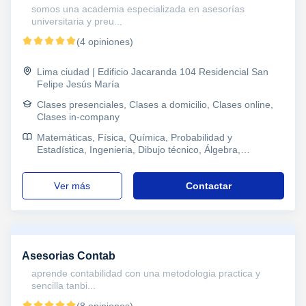
somos una academia especializada en asesorías
universitaria y preu...
(4 opiniones)
Lima ciudad | Edificio Jacaranda 104 Residencial San
Felipe Jesús María
Clases presenciales, Clases a domicilio, Clases online,
Clases in-company
Matemáticas, Física, Química, Probabilidad y
Estadística, Ingenieria, Dibujo técnico, Álgebra,
Ofimática, Pruebas de acceso, Refuerzo, Economía,
Contabilidad, Matemáticas y Dirección financiera,
ver más
Contactar
Econometría, Macroeconomía
Asesorias Contab
aprende contabilidad con una metodologia practica y
sencilla tanbi...
(8 opiniones)