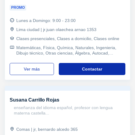
PROMO
Lunes a Domingo: 9:00 - 23:00
Lima ciudad | jr.juan olaechea arnao 1353
Clases presenciales, Clases a domicilio, Clases online
Matemáticas, Física, Química, Naturales, Ingenieria,
Dibujo técnico, Otras ciencias, Álgebra, Autocad,
Refuerzo, Primaria y Secundaria, Secundaria, Todos los
cursos, Primaria, Universidad, Ciclos Formativos
ver más
Contactar
Susana Carrillo Rojas
enseñanza del idioma español, profesor con lengua
materna castella...
Comas | jr, bernardo alcedo 365