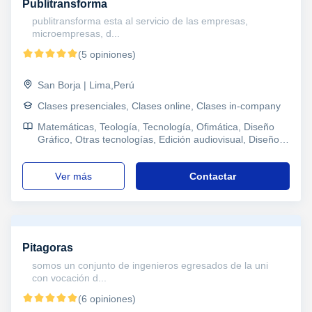
Publitransforma
publitransforma esta al servicio de las empresas,
microempresas, d...
(5 opiniones)
San Borja | Lima,Perú
Clases presenciales, Clases online, Clases in-company
Matemáticas, Teología, Tecnología, Ofimática, Diseño
Gráfico, Otras tecnologías, Edición audiovisual, Diseño
Web, Piano, Guitarra, Canto, DISEÑADOR
MULTIMEDIA, Refuerzo, Primaria y Secundaria,
ver más
Contactar
Secundaria, Todos los cursos, Primaria, Universidad,
Ciclos Formativos, Marketing, Coaching
Pitagoras
somos un conjunto de ingenieros egresados de la uni
con vocación d...
(6 opiniones)