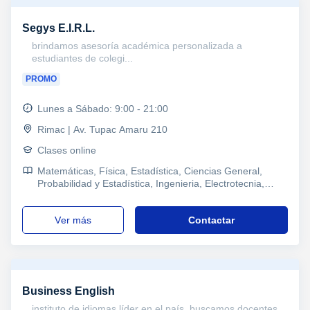
Segys E.I.R.L.
brindamos asesoría académica personalizada a
estudiantes de colegi...
PROMO
Lunes a Sábado: 9:00 - 21:00
Rimac | Av. Tupac Amaru 210
Clases online
Matemáticas, Física, Estadística, Ciencias General,
Probabilidad y Estadística, Ingenieria, Electrotecnia,
Álgebra, Refuerzo, Primaria y Secundaria, Secundaria,
Todos los cursos, Primaria, Universidad, Ciclos
ver más
Contactar
Formativos
Business English
instituto de idiomas líder en el país. buscamos docentes