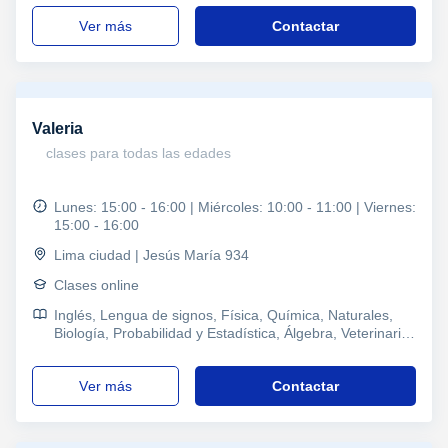
Logopedia
ver más
Contactar
Valeria
clases para todas las edades
Lunes: 15:00 - 16:00 | Miércoles: 10:00 - 11:00 | Viernes:
15:00 - 16:00
Lima ciudad | Jesús María 934
Clases online
Inglés, Lengua de signos, Física, Química, Naturales,
Biología, Probabilidad y Estadística, Álgebra, Veterinaria,
Filosofía, Tecnología, Iniciación Musical, Dibujo, Crochet,
Ajedrez, TOEFL, Tesis, Refuerzo, Todos los cursos,
ver más
Contactar
Jardinería, Educación, TDAH Trastorno por déficit de
atención, Tributación práctica, Marketing