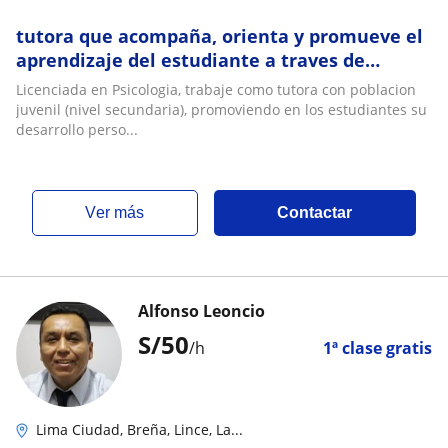
tutora que acompaña, orienta y promueve el
aprendizaje del estudiante a traves de
sesiones de tutoria
Licenciada en Psicologia, trabaje como tutora con poblacion
juvenil (nivel secundaria), promoviendo en los estudiantes su
desarrollo perso...
ver más
Contactar
Alfonso Leoncio
S/
50
/h
1ª clase gratis
Lima Ciudad, Breña, Lince, La...