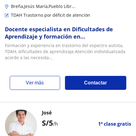
Breña,Jesús María,Pueblo Libr...
TDAH Trastorno por déficit de atención
Docente especialista en Dificultades de
Aprendizaje y formación en
neurodesarrollo.Apoyo psicopedagógico
Formación y experiencia en trastorno del espectro autista,
TDAH, dificultades de aprendizaje.Atención individualizada
acorde a las necesida...
ver más
Contactar
José
S/
5
/h
1ª clase gratis