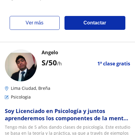
ver más
Contactar
Angelo
S/
50
/h
1ª clase gratis
Lima Ciudad, Breña
Psicologia
Soy Licenciado en Psicología y juntos
aprenderemos los componentes de la mente
y como influye en nuestra vida
Tengo más de 5 años dando clases de psicología. Este estudio
se basa en la teoría y la práctica, ya que a través de ejemplos