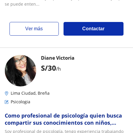
se puede enten...
ver más
Contactar
Diane Victoria
S/
30
/h
Lima Ciudad, Breña
Psicologia
Como profesional de psicología quien busca
compartir sus conocimientos con niños,
jóvenes y adultos
Soy profesional de psicología, tengo experiencia trabajando