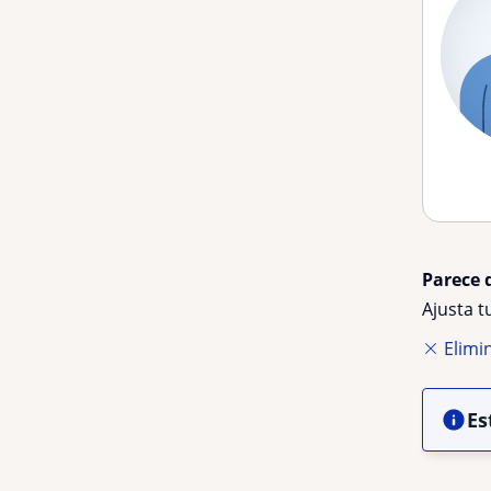
Parece 
Ajusta 
Elimin
Es