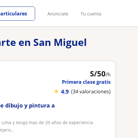
particulares
Anúnciate
Tu cuenta
arte en San Miguel
S/
50
/h
Primera clase gratis
★
4.9
(34 valoraciones)
de dibujo y pintura a
de Lima y tengo mas de 20 años de experiencia
jero...