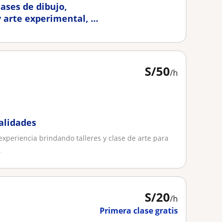
ases de dibujo,
y arte experimental, a
S/
50
/h
alidades
experiencia brindando talleres y clase de arte para
.
S/
20
/h
Primera clase gratis