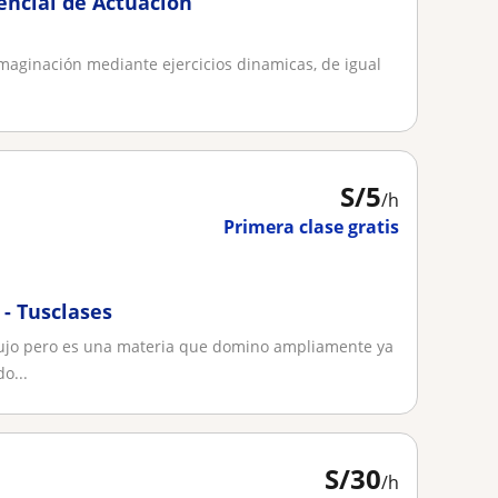
encial de Actuación
imaginación mediante ejercicios dinamicas, de igual
S/
5
/h
Primera clase gratis
 - Tusclases
bujo pero es una materia que domino ampliamente ya
o...
S/
30
/h