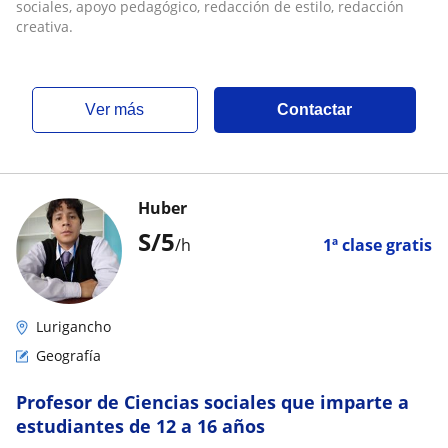
creativa
sociales, apoyo pedagógico, redacción de estilo, redacción
creativa.
ver más
Contactar
Huber
S/
5
/h
1ª clase gratis
Lurigancho
Geografía
Profesor de Ciencias sociales que imparte a
estudiantes de 12 a 16 años