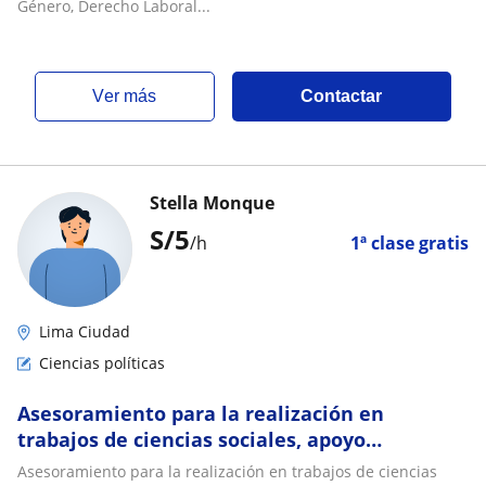
Género, Derecho Laboral...
ver más
Contactar
Stella Monque
S/
5
/h
1ª clase gratis
Lima Ciudad
Ciencias políticas
Asesoramiento para la realización en
trabajos de ciencias sociales, apoyo
pedagógico, redacción de estilo, redacción
Asesoramiento para la realización en trabajos de ciencias