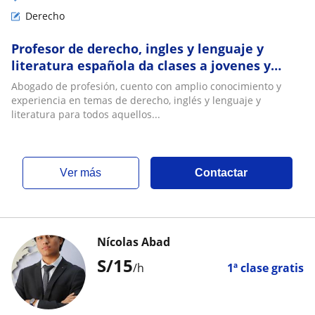
Derecho
Profesor de derecho, ingles y lenguaje y
literatura española da clases a jovenes y
adultos de todas las edades
Abogado de profesión, cuento con amplio conocimiento y
experiencia en temas de derecho, inglés y lenguaje y
literatura para todos aquellos...
ver más
Contactar
Nícolas Abad
S/
15
/h
1ª clase gratis