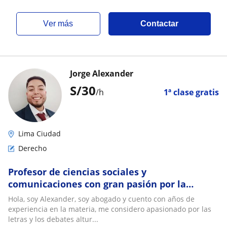
ver más
Contactar
Jorge Alexander
S/
30
/h
1ª clase gratis
Lima Ciudad
Derecho
Profesor de ciencias sociales y
comunicaciones con gran pasión por la
enseñanza y paciencia en el aprendizaje
Hola, soy Alexander, soy abogado y cuento con años de
experiencia en la materia, me considero apasionado por las
letras y los debates altur...