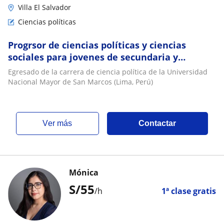
Villa El Salvador
Ciencias políticas
Progrsor de ciencias políticas y ciencias
sociales para jovenes de secundaria y
primeros años de carrera
Egresado de la carrera de ciencia política de la Universidad
Nacional Mayor de San Marcos (Lima, Perú)
ver más
Contactar
Mónica
S/
55
/h
1ª clase gratis