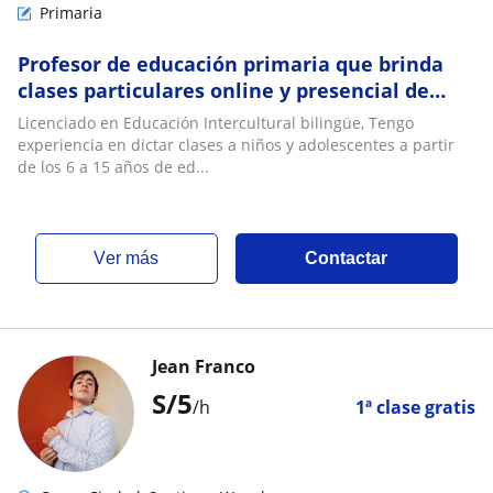
Primaria
Profesor de educación primaria que brinda
clases particulares online y presencial de
reforzamiento y nivelación en todas las áreas
Licenciado en Educación Intercultural bilingüe, Tengo
experiencia en dictar clases a niños y adolescentes a partir
de los 6 a 15 años de ed...
ver más
Contactar
Jean Franco
S/
5
/h
1ª clase gratis