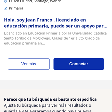
Cusco Ciudad, Santiago, Wanch...
Primaria
Hola, soy Jean Franco , licenciado en
educación primaria, puedo ser un apoyo para
ti en tus clases
Licenciado en Educación Primaria por la Universidad Católica
Santo Toribio de Mogrovejo. Clases de 1er a 6to grado de
educación primaria en...
ver más
Contactar
Parece que tu búsqueda es bastante especifica
Ajusta tu búsqueda para ver más resultados o
guárdala y te avisaremos cuando haya nuevos