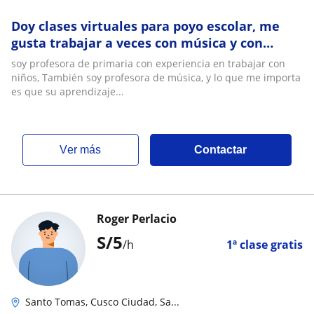
Doy clases virtuales para poyo escolar, me
gusta trabajar a veces con música y con
algunos recursos que les ayuden a recordar
soy profesora de primaria con experiencia en trabajar con
niños, También soy profesora de música, y lo que me importa
es que su aprendizaje...
ver más
Contactar
Roger Perlacio
S/
5
/h
1ª clase gratis
Santo Tomas, Cusco Ciudad, Sa...