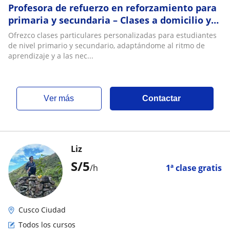
Profesora de refuerzo en reforzamiento para
primaria y secundaria – Clases a domicilio y
online
Ofrezco clases particulares personalizadas para estudiantes
de nivel primario y secundario, adaptándome al ritmo de
aprendizaje y a las nec...
ver más
Contactar
Liz
S/
5
/h
1ª clase gratis
Cusco Ciudad
Todos los cursos