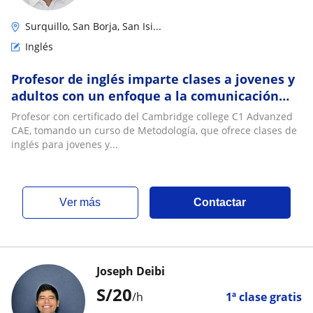
Surquillo, San Borja, San Isi...
Inglés
Profesor de inglés imparte clases a jovenes y
adultos con un enfoque a la comunicación
efectiva
Profesor con certificado del Cambridge college C1 Advanzed
CAE, tomando un curso de Metodología, que ofrece clases de
inglés para jovenes y...
ver más
Contactar
Joseph Deibi
S/
20
/h
1ª clase gratis