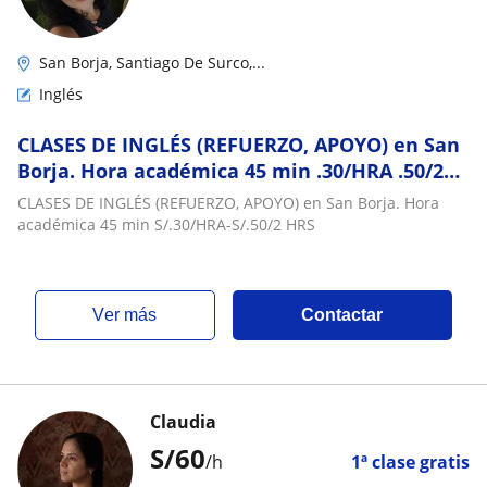
San Borja, Santiago De Surco,...
Inglés
CLASES DE INGLÉS (REFUERZO, APOYO) en San
Borja. Hora académica 45 min .30/HRA .50/2
HRS
CLASES DE INGLÉS (REFUERZO, APOYO) en San Borja. Hora
académica 45 min S/.30/HRA-S/.50/2 HRS
ver más
Contactar
Claudia
S/
60
/h
1ª clase gratis