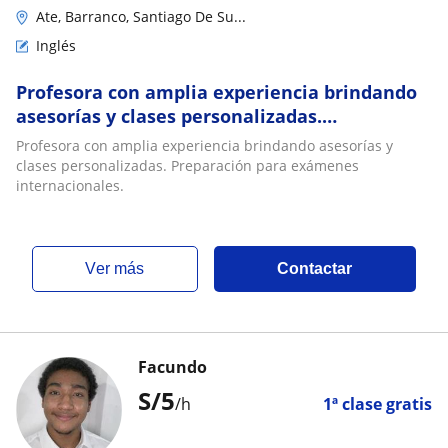
Ate, Barranco, Santiago De Su...
Inglés
Profesora con amplia experiencia brindando
asesorías y clases personalizadas.
Preparación para exámenes internacionales
Profesora con amplia experiencia brindando asesorías y
clases personalizadas. Preparación para exámenes
internacionales.
ver más
Contactar
Facundo
S/
5
/h
1ª clase gratis