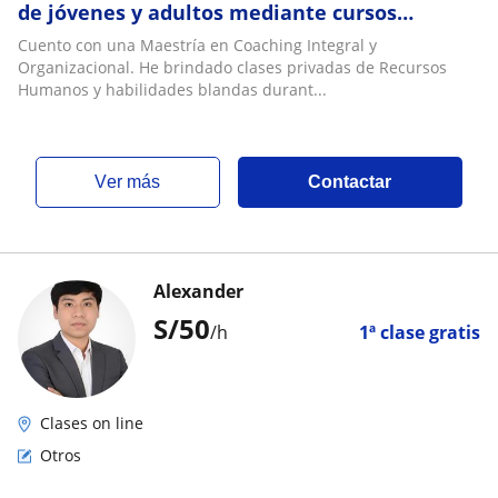
de jóvenes y adultos mediante cursos
virtuales dinámicos y participativos
Cuento con una Maestría en Coaching Integral y
Organizacional. He brindado clases privadas de Recursos
Humanos y habilidades blandas durant...
ver más
Contactar
Alexander
S/
50
/h
1ª clase gratis
Clases on line
Otros