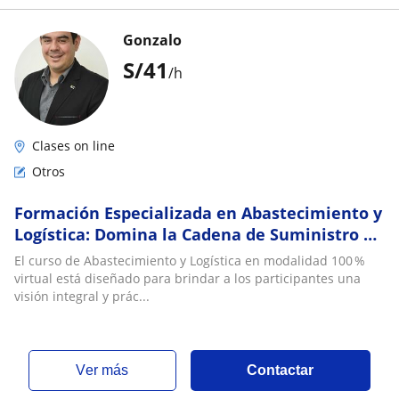
Gonzalo
S/
41
/h
Clases on line
Otros
Formación Especializada en Abastecimiento y
Logística: Domina la Cadena de Suministro de
Principio a Fin
El curso de Abastecimiento y Logística en modalidad 100 %
virtual está diseñado para brindar a los participantes una
visión integral y prác...
ver más
Contactar