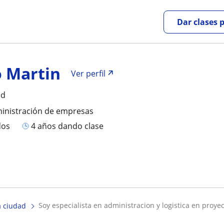
Dar clases 
o Martin
Ver perfil
ad
ministración de empresas
dos
4 años dando clase
soy especialista en administracion y logistica en proyect
 ciudad