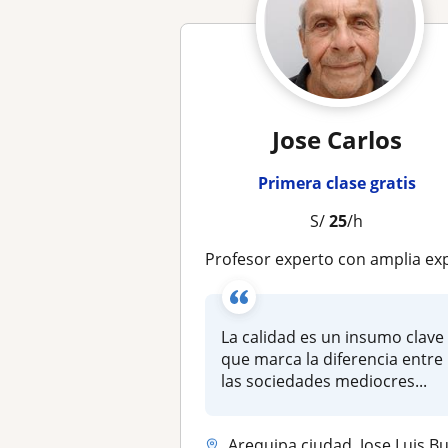
Jose Carlos
Primera clase gratis
S/
25
/h
Profesor experto con amplia experiencia en Plantas de producción en Japón y peruanas ofrece conferencias de la especiali
La calidad es un insumo clave
que marca la diferencia entre
las sociedades mediocres...
Arequipa ciudad, Jose Luis Bustamante Y Rivero, Yanahuara, Miraflores,..