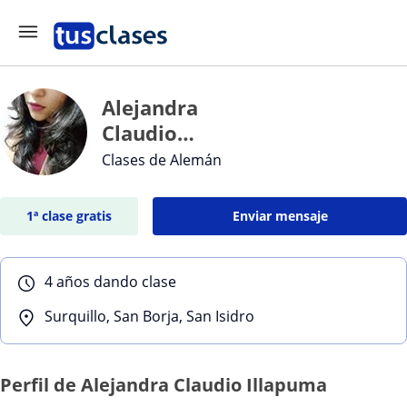
Alejandra
Claudio
Illapuma
Clases de Alemán
1ª clase gratis
Enviar mensaje
4 años dando clase
Surquillo, San Borja, San Isidro
Perfil de Alejandra Claudio Illapuma