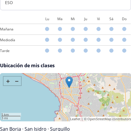
ESO
Lu
Ma
Mi
Ju
Vi
Sá
Do
Mañana
Mediodía
Tarde
Ubicación de mis clases
+
−
5 km
3 mi
Leaflet
| ©
OpenStreetMap
contributors
San Borja
·
San Isidro
·
Surquillo