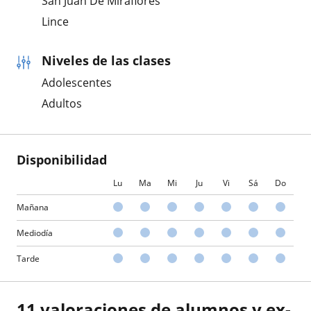
San Juan De Miraflores
Lince
Niveles de las clases
Adolescentes
Adultos
Disponibilidad
Lu
Ma
Mi
Ju
Vi
Sá
Do
Mañana
Mediodía
Tarde
11 valoraciones de alumnos y ex-