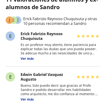
alumnos de Sandro
Erick Fabrizio Reynoso Chuquisuta y otras
J
E
E
10 personas recomiendan a Sandro
Erick Fabrizio Reynoso
E
★
★
★
★
★
Chuquisuta
Es un profesor muy atento, tiene paciencia para
explicar todas las dudas que uno pueda poseer.
Se adecua mucho a las nesecidades de uno y
propone soluciones practicas si uno esta
Ver más
bloqueado y no puede avanzar en algo.
Edwin Gabriel Vasquez
E
★
★
★
★
★
Augusto
Bueno, Solo puedo decir que gracias al Profe
Sandro e podido desarrollar mis habilidades
como arquitecto, me dio confianza al momento de
desarrollar mis propios trabajos cosa que yo
Ver más
agradezco muchísimo