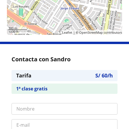
300 m
1000 ft
Leaflet
| ©
OpenStreetMap
contributors
Contacta con Sandro
Tarifa
S/
60
/h
1ª clase gratis