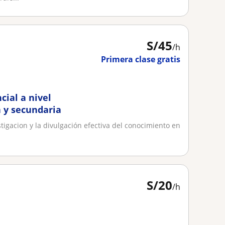
S/
45
/h
Primera clase gratis
cial a nivel
a y secundaria
igacion y la divulgación efectiva del conocimiento en
S/
20
/h