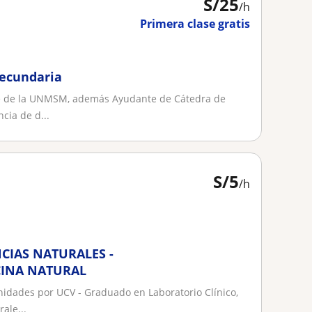
S/
25
/h
Primera clase gratis
secundaria
e de la UNMSM, además Ayudante de Cátedra de
cia de d...
S/
5
/h
NCIAS NATURALES -
CINA NATURAL
dades por UCV - Graduado en Laboratorio Clínico,
ale...