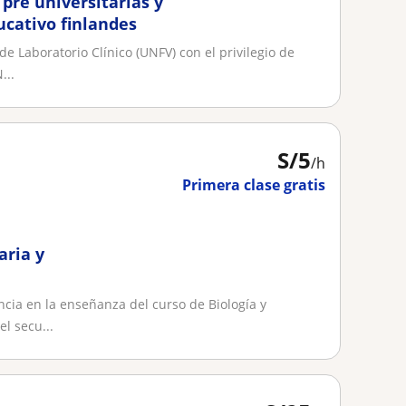
pre universitarias y
ucativo finlandes
e Laboratorio Clínico (UNFV) con el privilegio de
...
S/
5
/h
Primera clase gratis
aria y
cia en la enseñanza del curso de Biología y
l secu...