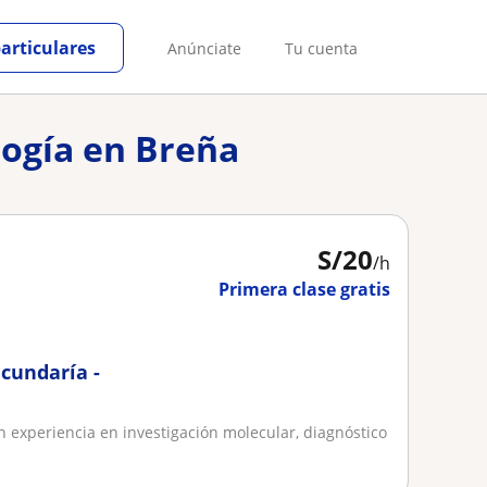
particulares
Anúnciate
Tu cuenta
logía en Breña
S/
20
/h
Primera clase gratis
ecundaría -
 experiencia en investigación molecular, diagnóstico