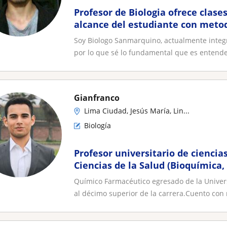
Profesor de Biologia ofrece clase
alcance del estudiante con meto
aprendizaje inmediato, aplicando
Soy Biologo Sanmarquino, actualmente integr
contexto real y volviendo mas int
por lo que sé lo fundamental que es entender
aprendizaje
Gianfranco
Lima Ciudad, Jesús María, Lin...
Biología
Profesor universitario de ciencia
Ciencias de la Salud (Bioquímica,
Farmacología, Microbiología)
Químico Farmacéutico egresado de la Univer
al décimo superior de la carrera.Cuento con 