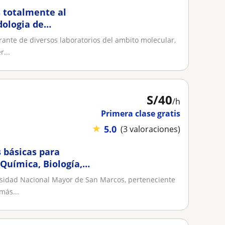
s totalmente al
dologia de
 los conocimiento al
ante de diversos laboratorios del ambito molecular,
eractivo el
...
S/
40
/h
Primera clase gratis
★
5.0
(3 valoraciones)
s básicas para
 Química, Biología,
sidad Nacional Mayor de San Marcos, perteneciente
más...