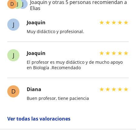
Joaquin y otras 5 personas recomiendan a
D
J
J
Elias
★
★
★
★
★
Joaquin
J
Muy didáctico y profesional.
★
★
★
★
★
Joaquin
J
El profesor es muy didáctico y de mucho apoyo
en Biología .Recomendado
★
★
★
★
★
Diana
D
Buen profesor, tiene paciencia
Ver todas las valoraciones