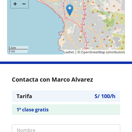
+
−
5 km
3 mi
Leaflet
| ©
OpenStreetMap
contributors
Contacta con Marco Alvarez
Tarifa
S/
100
/h
1ª clase gratis