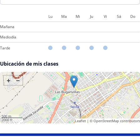
Lu
Ma
Mi
Ju
Vi
Sá
Do
Mañana
Mediodía
Tarde
Ubicación de mis clases
+
−
500 m
2000 ft
Leaflet
| ©
OpenStreetMap
contributors