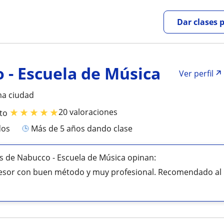
Dar clases 
 - Escuela de Música
Ver perfil
ma ciudad
★
★
★
★
★
20 valoraciones
to
dos
más de 5 años dando clase
 de Nabucco - Escuela de Música opinan:
fesor con buen método y muy profesional. Recomendado al