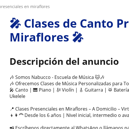
 presenciales en miraflores
🎤 Clases de Canto P
Miraflores 🎤
Descripción del anuncio
🎶 Somos Nabucco - Escuela de Música 🐱🎶
🎶 Ofrecemos Clases de Música Personalizadas para Tod
🎤 Canto | 🎹 Piano | 🎻 Violín | 🎸 Guitarra | 🥁 Batería
Ukelele
📍 Clases Presenciales en Miraflores – A Domicilio – Vir
👦👩‍🦰 Desde los 6 años | Nivel inicial, intermedio o a
📲 Escríbenos directamente al WhatsApp o llámanos pa