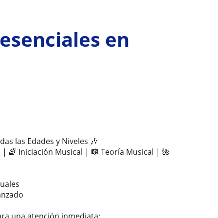
resenciales en
as las Edades y Niveles 🎶
 | 🌈 Iniciación Musical | 🎼 Teoría Musical | 🌺
tuales
vanzado
ra una atención inmediata: