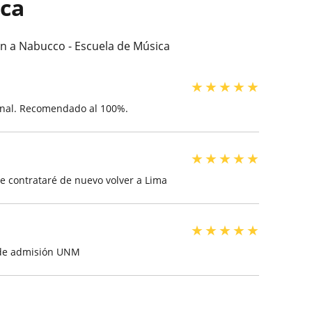
ica
an a Nabucco - Escuela de Música
★
★
★
★
★
onal. Recomendado al 100%.
★
★
★
★
★
te contrataré de nuevo volver a Lima
★
★
★
★
★
 de admisión UNM