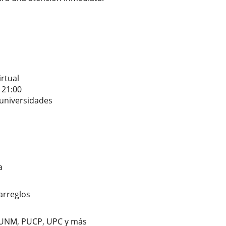
irtual
 21:00
 universidades
a
 arreglos
 UNM, PUCP, UPC y más