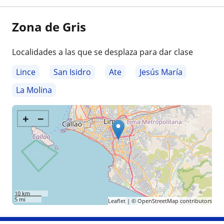
Zona de Gris
Localidades a las que se desplaza para dar clase
Lince
San Isidro
Ate
Jesús María
La Molina
+
−
10 km
5 mi
Leaflet
| ©
OpenStreetMap
contributors