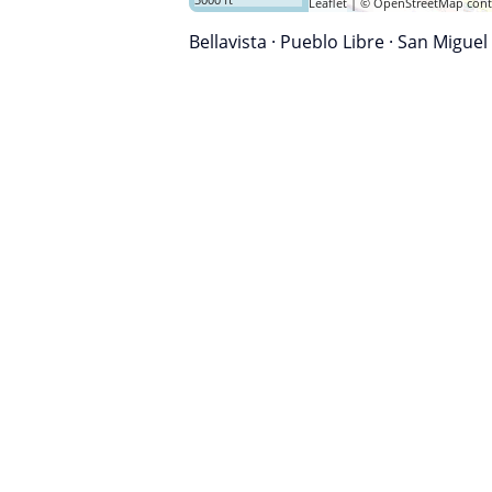
Leaflet
| ©
OpenStreetMap
cont
Bellavista
·
Pueblo Libre
·
San Miguel