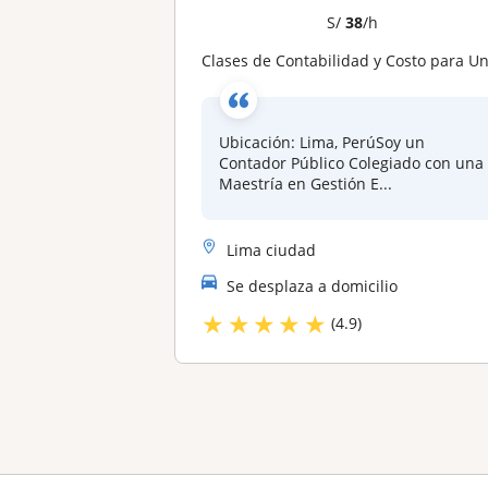
S/
38
/h
Clases de Contabilidad y Costo para Universitarios, no Contadores y Alumnos de instituto.Full Practica
Ubicación: Lima, PerúSoy un
Contador Público Colegiado con una
Maestría en Gestión E...
Lima ciudad
Se desplaza a domicilio
★
★
★
★
★
(4.9)