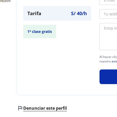
ributors
Tarifa
S/
40
/h
1ª clase gratis
Al hacer cli
nuestro
avi
Denunciar este perfil