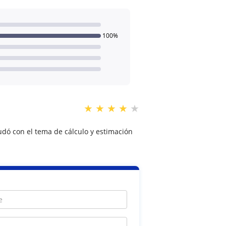
100%
★
★
★
★
★
udó con el tema de cálculo y estimación