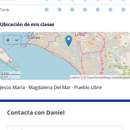
Tarde
Ubicación de mis clases
+
−
5 km
3 mi
Leaflet
| ©
OpenStreetMap
contributors
Jesús María
·
Magdalena Del Mar
·
Pueblo Libre
Contacta con Daniel