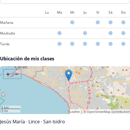
Lu
Ma
Mi
Ju
Vi
Sá
Do
Mañana
Mediodía
Tarde
Ubicación de mis clases
+
−
5 km
3 mi
Leaflet
| ©
OpenStreetMap
contributors
Jesús María
·
Lince
·
San Isidro