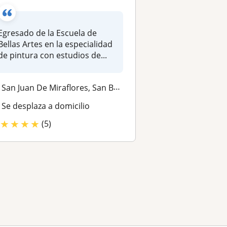
Egresado de la Escuela de
Bellas Artes en la especialidad
de pintura con estudios de...
San Juan De Miraflores, San Borja, Santiago De Surco, Surquillo, San I...
Se desplaza a domicilio
★
★
★
★
(5)