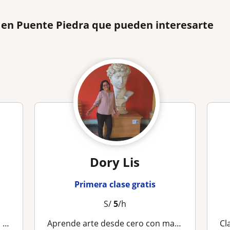
 en Puente Piedra que pueden interesarte
Dory Lis
Primera clase gratis
S/
5
/h
es
Aprende arte desde cero con maestra experta – dibujo, pintura e historia del arte
Cl