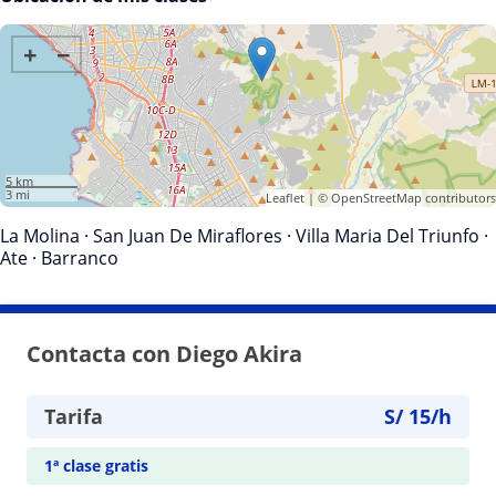
+
−
5 km
3 mi
Leaflet
| ©
OpenStreetMap
contributors
La Molina
·
San Juan De Miraflores
·
Villa Maria Del Triunfo
·
Ate
·
Barranco
Contacta con Diego Akira
Tarifa
S/
15
/h
1ª clase gratis