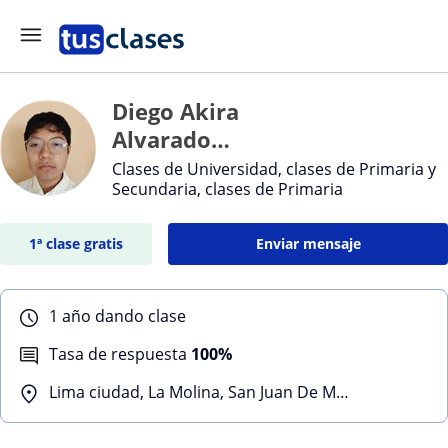
Diego Akira
Alvarado
Arroyo
Clases de Universidad, clases de Primaria y
Secundaria, clases de Primaria
1ª clase gratis
Enviar mensaje
1 año dando clase
Tasa de respuesta
100%
Lima ciudad, La Molina, San Juan De Miraflores, Villa Maria Del Triunfo, Ate, Barranco