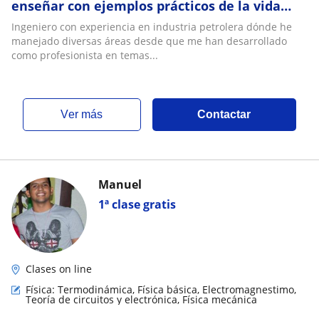
enseñar con ejemplos prácticos de la vida
cotidiana y de la industria, la paciencia y
Ingeniero con experiencia en industria petrolera dónde he
constancia me destacan
manejado diversas áreas desde que me han desarrollado
como profesionista en temas...
ver más
Contactar
Manuel
1ª clase gratis
Clases on line
Física: Termodinámica, Física básica, Electromagnestimo,
Teoría de circuitos y electrónica, Física mecánica