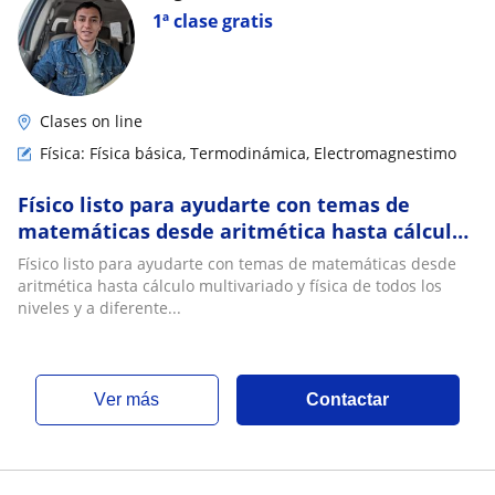
1ª clase gratis
Clases on line
Física: Física básica, Termodinámica, Electromagnestimo
Físico listo para ayudarte con temas de
matemáticas desde aritmética hasta cálculo
multivariado y los temas de física
Físico listo para ayudarte con temas de matemáticas desde
aritmética hasta cálculo multivariado y física de todos los
niveles y a diferente...
ver más
Contactar