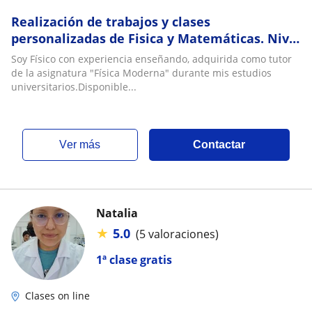
Relatividad
Realización de trabajos y clases
personalizadas de Fisica y Matemáticas. Nivel
de Bachillerato y Universidad
Soy Físico con experiencia enseñando, adquirida como tutor
de la asignatura "Física Moderna" durante mis estudios
universitarios.Disponible...
ver más
Contactar
Natalia
★
5.0
(5 valoraciones)
1ª clase gratis
Clases on line