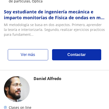
de partículas, Óptica
Soy estudiante de ingeniería mecánica e
imparto monitorías de Fisica de ondas en mi
universidad. Puedo ofrecer clases a cualquier
Mi metodología se basa en dos aspectos. Primero, aprender
tipo de personas
la teoría e interiorizarla. Segundo, realizar ejercicios practicos
para fundament...
ver más
Contactar
Daniel Alfredo
Clases on line