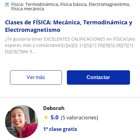
Física: Termodinámica, Física básica, Electromagnestimo,
Física mecánica
Clases de FÍSICA: Mecánica, Termodinámica y
Electromagnetismo
¿Te gustaría tener EXCELENTES CALIFICACIONES en FÍSICA?¡No
esperes más y contáctame![c][e][l]: [+][5][1] [9][9][5]-[8][7][1]-
[6][3][7]Me ll...
ver más
Contactar
Deborah
★
5.0
(5 valoraciones)
1ª clase gratis