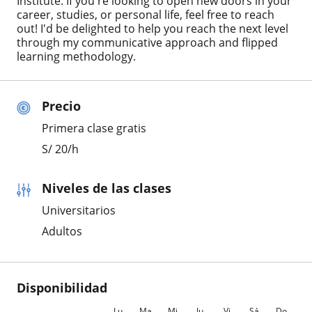
Institute. If you're looking to open new doors in your
career, studies, or personal life, feel free to reach
out! I'd be delighted to help you reach the next level
through my communicative approach and flipped
learning methodology.
Precio
Primera clase gratis
S/
20
/h
Niveles de las clases
Universitarios
Adultos
Disponibilidad
Lu
Ma
Mi
Ju
Vi
Sá
Do