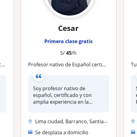
Cesar
Primera clase gratis
S/
45
/h
s
Profesor nativo de Español certificado. Clases particulares de Español
Tut
Soy profesor nativo de
español, certificado y con
amplia experiencia en la
enseñanza...
Lima ciudad, Barranco, Santiago De Surco, Surquillo, Lince, San Borja,...
Se desplaza a domicilio