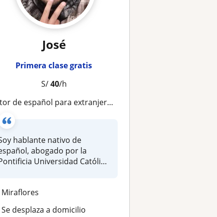
José
Primera clase gratis
S/
40
/h
or de español para extranjeros | Inglés, francés, italiano y portugués
Soy hablante nativo de
español, abogado por la
Pontificia Universidad Católica
del P...
Miraflores
Se desplaza a domicilio