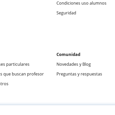
Condiciones uso alumnos
Seguridad
Comunidad
ses particulares
Novedades y Blog
s que buscan profesor
Preguntas y respuestas
ntros
ca
9,5/10
★★★★★
9,5/10
305915
opinion