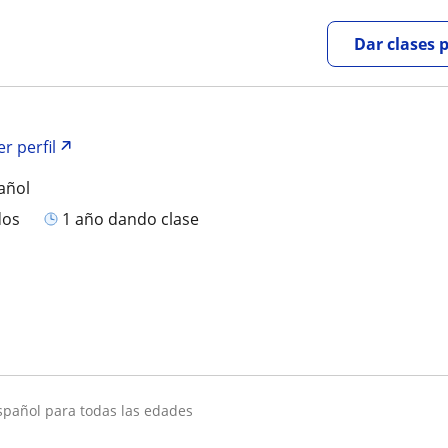
Dar clases 
er perfil
añol
dos
1 año dando clase
español para todas las edades