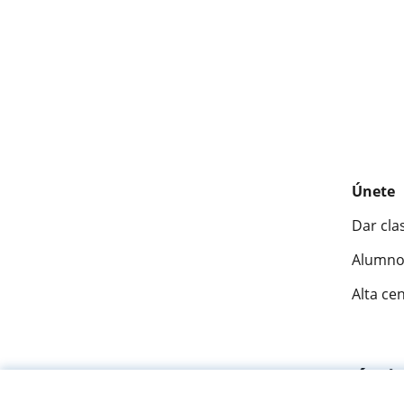
Únete
Dar cla
Alumno
Alta ce
Fantásti