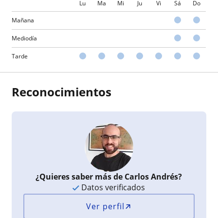
Lu
Ma
Mi
Ju
Vi
Sá
Do
Mañana
Mediodía
Tarde
Reconocimientos
¿Quieres saber más de Carlos Andrés?
Datos verificados
Ver perfil