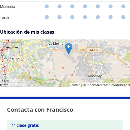
Mediodía
Tarde
Ubicación de mis clases
+
−
3 km
2 mi
Leaflet
| ©
OpenStreetMap
contributors
Contacta con Francisco
1ª clase gratis