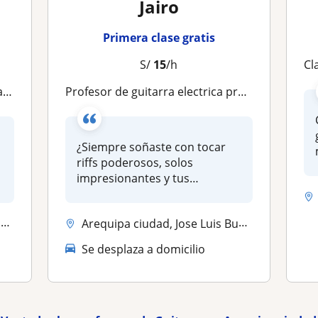
Jairo
Primera clase gratis
S/
15
/h
Cl
a
Profesor de guitarra electrica presenciales
¿Siempre soñaste con tocar
riffs poderosos, solos
impresionantes y tus
canciones fav...
.
Arequipa ciudad, Jose Luis Bustamante Y Rivero, Yanahuara
Se desplaza a domicilio