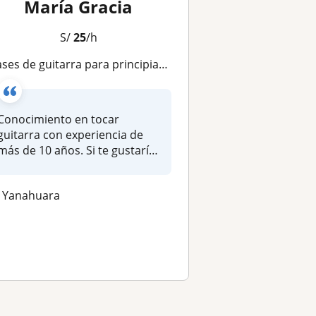
María Gracia
S/
25
/h
ases de guitarra para principiantes - básico
Conocimiento en tocar
guitarra con experiencia de
más de 10 años. Si te gustaría
toc...
Yanahuara