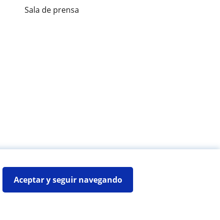
Sala de prensa
es de alumnos
Aceptar y seguir navegando
Mapa web:
Profesores particulares