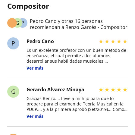
Compositor
Pedro Cano y otras 16 personas
G
P
recomiendan a Renzo Garcés - Compositor
★
★
★
★
★
Pedro Cano
P
Es un excelente profesor con un buen método de
enseñanza, el cual permite a los alumnos
desarrollar sus habilidades musicales.
Actualmente es profesor de mi hija. Y estoy muy
Ver más
contento por sus logros al verla tocar el piano, a
mí sólo me queda darle las gracias. ¡Lo
recomiendo, claro que sí!
★
★
★
★
★
Gerardo Alvarez Minaya
G
Gracias Renzo.... llevé a mi hijo para que lo
prepare para el examen de Teoría Musical en la
PUCP.... y a la primera aprobó (Set/2019)... Como
dice mi hijo Joaquín... hay mucho que aprender
Ver más
de Renzo.... y lo está haciendo super bien.