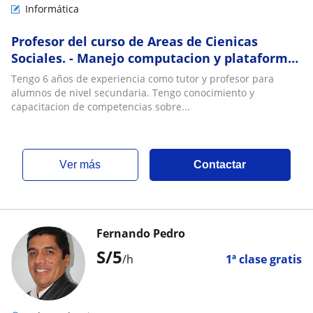
Informática
Profesor del curso de Areas de Cienicas
Sociales. - Manejo computacion y plataformas
educativas, tengo manejo del todo el paquete
Tengo 6 años de experiencia como tutor y profesor para
de Ms. Office y Google Docs Editors Nivel
alumnos de nivel secundaria. Tengo conocimiento y
Avanzado
capacitacion de competencias sobre...
ver más
Contactar
Fernando Pedro
S/
5
/h
1ª clase gratis