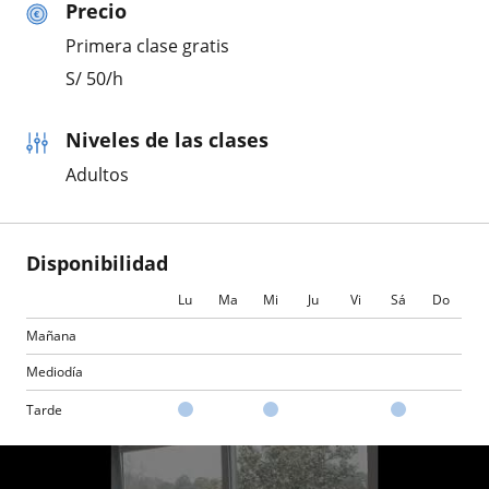
Precio
Primera clase gratis
S/
50
/h
Niveles de las clases
Adultos
Disponibilidad
Lu
Ma
Mi
Ju
Vi
Sá
Do
Mañana
Mediodía
Tarde