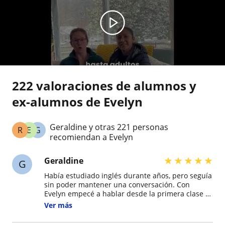
222 valoraciones de alumnos y
ex-alumnos de Evelyn
Geraldine y otras 221 personas
R
E
G
recomiendan a Evelyn
★
★
★
★
★
Geraldine
G
Había estudiado inglés durante años, pero seguía
sin poder mantener una conversación. Con
Evelyn empecé a hablar desde la primera clase y
hoy me siento mucho más segura en reuniones
Ver más
de trabajo. La recomiendo totalmente