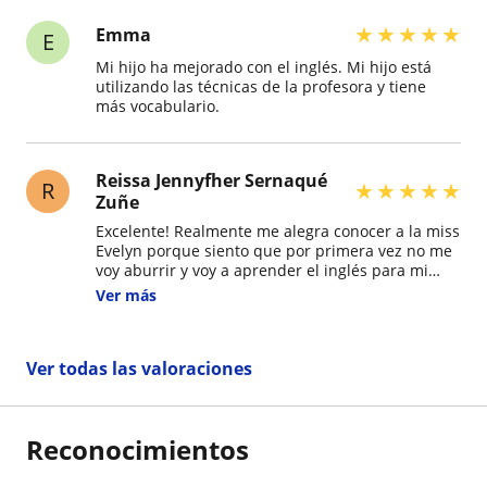
★
★
★
★
★
Emma
E
Mi hijo ha mejorado con el inglés. Mi hijo está
utilizando las técnicas de la profesora y tiene
más vocabulario.
Reissa Jennyfher Sernaqué
R
★
★
★
★
★
Zuñe
Excelente! Realmente me alegra conocer a la miss
Evelyn porque siento que por primera vez no me
voy aburrir y voy a aprender el inglés para mi
vida diaria y profesional. Gracias miss por la
Ver más
paciencia porque sé que me está costando pero
no voy a rendir!
Ver todas las valoraciones
Reconocimientos