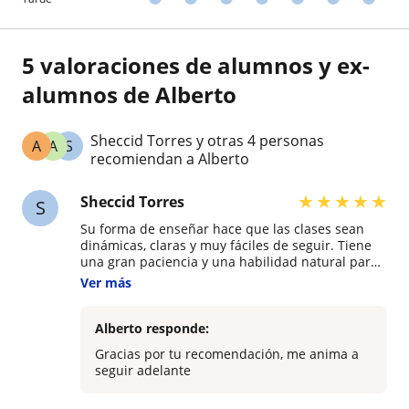
5 valoraciones de alumnos y ex-
alumnos de Alberto
Sheccid Torres y otras 4 personas
A
A
S
recomiendan a Alberto
★
★
★
★
★
Sheccid Torres
S
Su forma de enseñar hace que las clases sean
dinámicas, claras y muy fáciles de seguir. Tiene
una gran paciencia y una habilidad natural para
explicar la gramática y la pronunciación sin que
Ver más
resulte tedioso, lo que genera muchísima
confianza desde la primera lección. Sin duda, es
un profesional totalmente recomendable para
Alberto responde:
cualquiera que busque dominar el idioma.
Gracias por tu recomendación, me anima a
seguir adelante