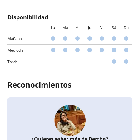
Disponibilidad
Lu
Ma
Mi
Ju
Vi
Sá
Do
Mañana
Mediodía
Tarde
Reconocimientos
¿Quieres saber más de Bertha?