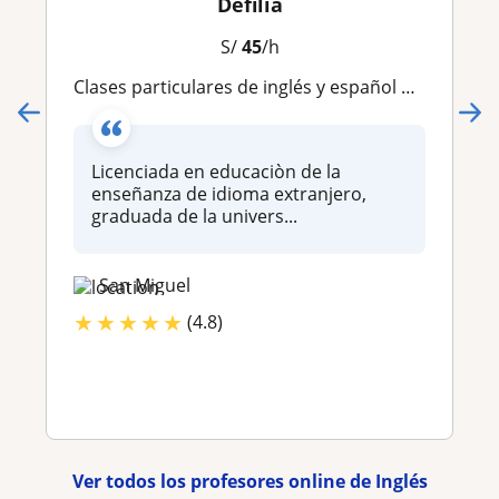
Defilia
S/
45
/h
Clases particulares de inglés y español para extranjeros. ( online and face to face)
Licenciada en educaciòn de la
enseñanza de idioma extranjero,
graduada de la univers...
San Miguel
★
★
★
★
★
(4.8)
Ver todos los profesores online de Inglés