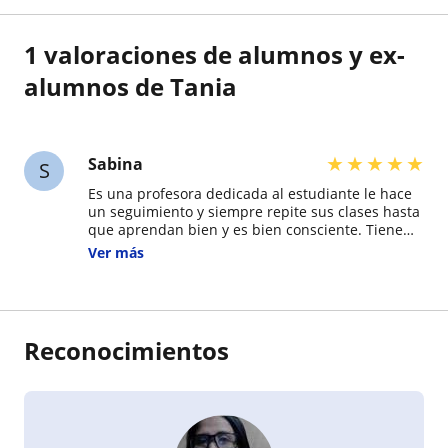
1 valoraciones de alumnos y ex-
alumnos de Tania
★
★
★
★
★
Sabina
S
Es una profesora dedicada al estudiante le hace
un seguimiento y siempre repite sus clases hasta
que aprendan bien y es bien consciente. Tiene
bastante paciencia y sobretodo sabe llegar al
Ver más
alumno. La recomiendo.
Reconocimientos