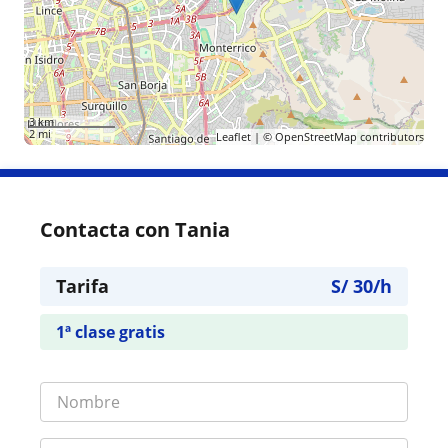
3 km
2 mi
Leaflet
| ©
OpenStreetMap
contributors
Contacta con Tania
Tarifa
S/
30
/h
1ª clase gratis