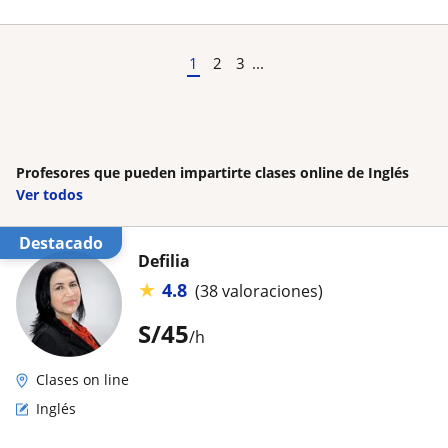
1
2
3
...
Profesores que pueden impartirte clases online de Inglés
Ver todos
Destacado
Defilia
★
4.8
(38 valoraciones)
S/
45
/h
Clases on line
Inglés