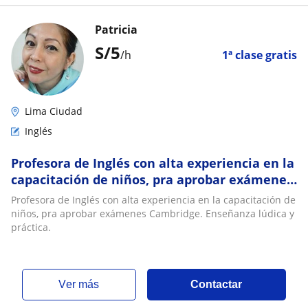
Patricia
S/
5
/h
1ª clase gratis
Lima Ciudad
Inglés
Profesora de Inglés con alta experiencia en la
capacitación de niños, pra aprobar exámenes
Cambridge. Enseñanza lúdica y práctica
Profesora de Inglés con alta experiencia en la capacitación de
niños, pra aprobar exámenes Cambridge. Enseñanza lúdica y
práctica.
ver más
Contactar