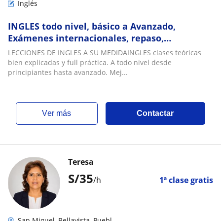
Inglés
INGLES todo nivel, básico a Avanzado,
Exámenes internacionales, repaso,
conversación, amplia experiencia y
LECCIONES DE INGLES A SU MEDIDAINGLES clases teóricas
metodología
bien explicadas y full práctica. A todo nivel desde
principiantes hasta avanzado. Mej...
ver más
Contactar
Teresa
S/
35
/h
1ª clase gratis
San Miguel, Bellavista, Puebl...