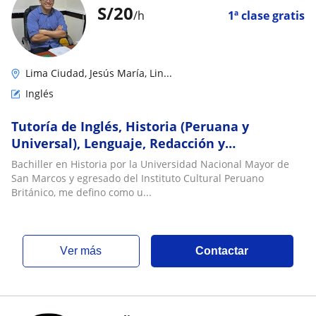
S/
20
/h
1ª clase gratis
Lima Ciudad, Jesús María, Lin...
Inglés
Tutoría de Inglés, Historia (Peruana y
Universal), Lenguaje, Redacción y
Comprensión Lectora a niveles básico,
Bachiller en Historia por la Universidad Nacional Mayor de
intermedio y avanzado
San Marcos y egresado del Instituto Cultural Peruano
Británico, me defino como u...
ver más
Contactar