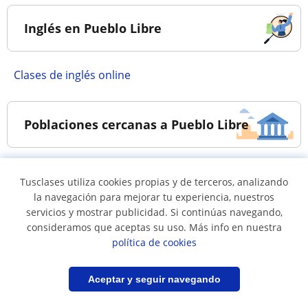
Inglés en Pueblo Libre
Clases de inglés online
Poblaciones cercanas a Pueblo Libre
Clases de inglés en
Clases de inglés en
Tusclases utiliza cookies propias y de terceros, analizando
Breña
Jesús María
la navegación para mejorar tu experiencia, nuestros
Clases de inglés en La
Clases de inglés en
servicios y mostrar publicidad. Si continúas navegando,
consideramos que aceptas su uso. Más info en nuestra
Victoria
Lima ciudad
política de cookies
Clases de inglés en
Clases de inglés en
Lince
Magdalena Del Mar
Filtrar
Guardar búsqueda
Aceptar y seguir navegando
Clases de inglés en
Clases de inglés en San