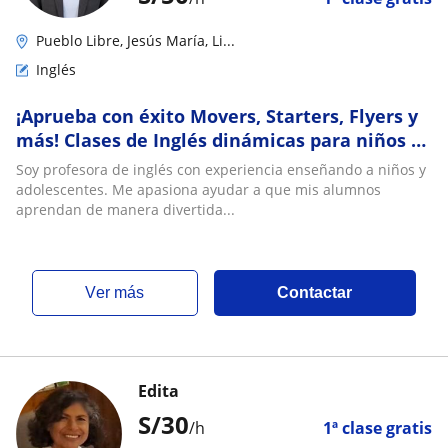
Pueblo Libre, Jesús María, Li...
Inglés
¡Aprueba con éxito Movers, Starters, Flyers y
más! Clases de Inglés dinámicas para niños y
adolescentes
Soy profesora de inglés con experiencia enseñando a niños y
adolescentes. Me apasiona ayudar a que mis alumnos
aprendan de manera divertida...
ver más
Contactar
Edita
S/
30
/h
1ª clase gratis