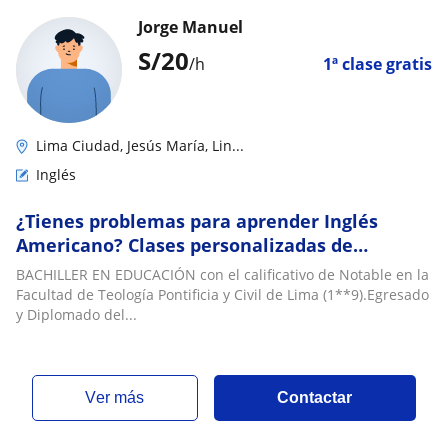
Jorge Manuel
S/
20
/h
1ª clase gratis
Lima Ciudad, Jesús María, Lin...
Inglés
¿Tienes problemas para aprender Inglés
Americano? Clases personalizadas de
nivelación y reforzamiento de AMERICAN
BACHILLER EN EDUCACIÓN con el calificativo de Notable en la
ENGLISH
Facultad de Teología Pontificia y Civil de Lima (1**9).Egresado
y Diplomado del...
ver más
Contactar