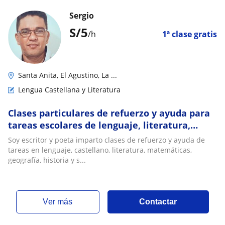
Sergio
S/
5
/h
1ª clase gratis
Santa Anita, El Agustino, La ...
Lengua Castellana y Literatura
Clases particulares de refuerzo y ayuda para
tareas escolares de lenguaje, literatura,
matemáticas, historia, geografía y sociales
Soy escritor y poeta imparto clases de refuerzo y ayuda de
tareas en lenguaje, castellano, literatura, matemáticas,
geografía, historia y s...
ver más
Contactar