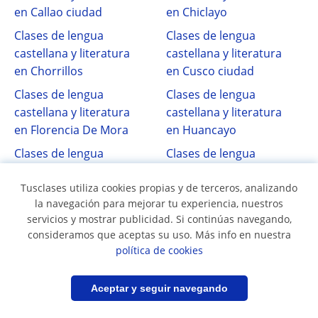
en Callao ciudad
en Chiclayo
Clases de lengua
Clases de lengua
castellana y literatura
castellana y literatura
en Chorrillos
en Cusco ciudad
Clases de lengua
Clases de lengua
castellana y literatura
castellana y literatura
en Florencia De Mora
en Huancayo
Clases de lengua
Clases de lengua
castellana y literatura
castellana y literatura
en Independencia
Tusclases utiliza cookies propias y de terceros, analizando
en Jesús María
la navegación para mejorar tu experiencia, nuestros
Clases de lengua
Clases de lengua
servicios y mostrar publicidad. Si continúas navegando,
castellana y literatura
castellana y literatura
consideramos que aceptas su uso. Más info en nuestra
en Lima ciudad
en Lince
política de cookies
Clases de lengua
Clases de lengua
castellana y literatura
castellana y literatura
Filtrar
Guardar búsqueda
Aceptar y seguir navegando
en Los Olivos
en Magdalena Del Mar