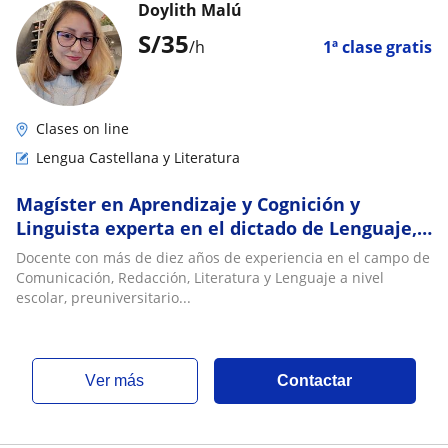
Doylith Malú
S/
35
/h
1ª clase gratis
Clases on line
Lengua Castellana y Literatura
Magíster en Aprendizaje y Cognición y
Linguista experta en el dictado de Lenguaje,
Redacción, Comprensión Lectora y Literatura
Docente con más de diez años de experiencia en el campo de
Comunicación, Redacción, Literatura y Lenguaje a nivel
escolar, preuniversitario...
ver más
Contactar