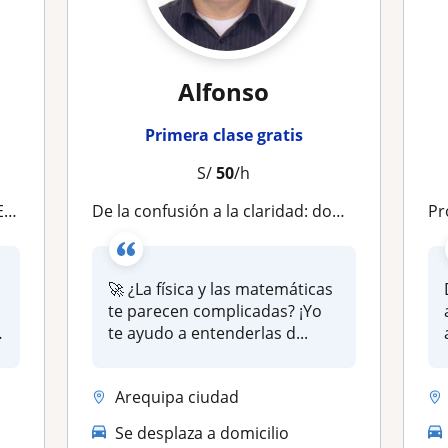
Alfonso
Primera clase gratis
S/
50
/h
ES
De la confusión a la claridad: domina Física y Matemáticas: Clases online de Física y Matemáticas con enfoque conceptual
Pro
🚀 ¿La física y las matemáticas
te parecen complicadas? ¡Yo
te ayudo a entenderlas d...
Arequipa ciudad
Se desplaza a domicilio