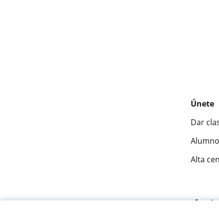
Únete
Dar cla
Alumno
Alta ce
Fantásti