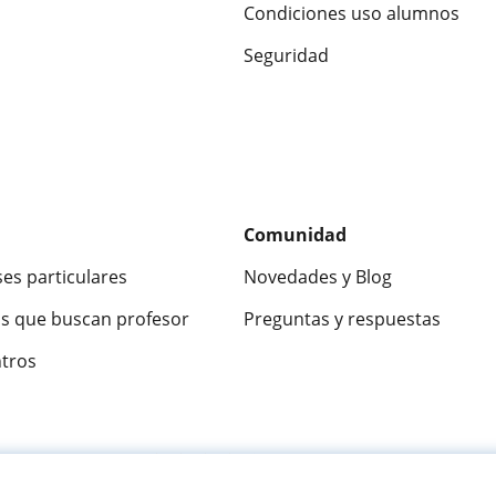
Condiciones uso alumnos
Seguridad
Comunidad
ses particulares
Novedades y Blog
s que buscan profesor
Preguntas y respuestas
ntros
ca
9,5/10
★★★★★
9,5/10
305883
opinion