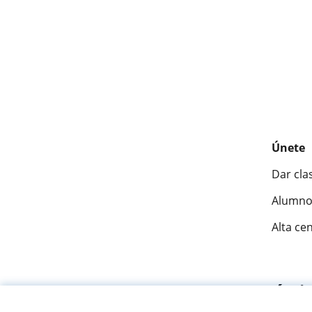
Únete
Dar cla
Alumno
Alta ce
Fantásti