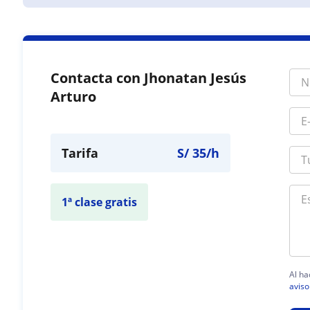
Contacta con Jhonatan Jesús
Arturo
Tarifa
S/
35
/h
1ª clase gratis
Al ha
aviso