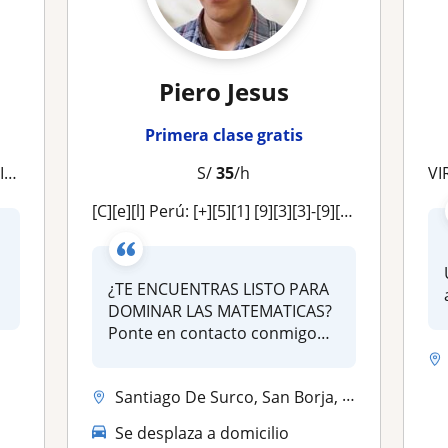
Piero Jesus
Primera clase gratis
TAL
S/
35
/h
VI
[c][e][l] Perú: [+][5][1] [9][3][3]-[9][1][9]-[6][0][3] CLASES PARTICULARES DE MATEMÁTICA Y FÍSICA (ONLINE)
¿TE ENCUENTRAS LISTO PARA
DOMINAR LAS MATEMATICAS?
Ponte en contacto conmigo
para rom...
Santiago De Surco, San Borja, La Molina, Jesús María, Lince
Se desplaza a domicilio