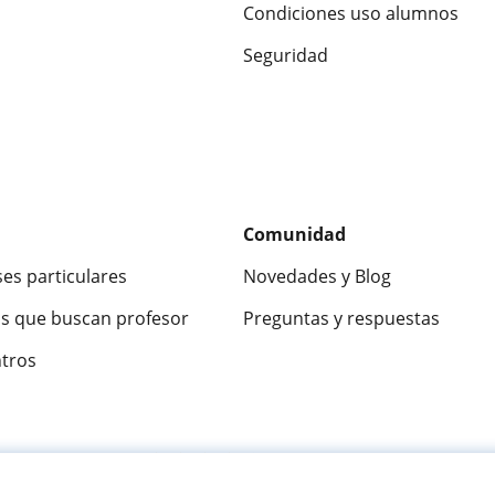
Condiciones uso alumnos
Seguridad
Comunidad
ses particulares
Novedades y Blog
s que buscan profesor
Preguntas y respuestas
ntros
ca
9,5/10
★★★★★
9,5/10
305915
opinion