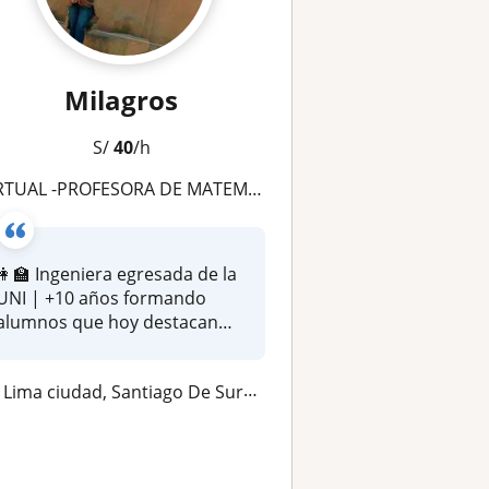
Milagros
S/
40
/h
RTUAL -PROFESORA DE MATEMÁTICAS , QUÍMICA Y FÍSICA
👩‍🏫 Ingeniera egresada de la
UNI | +10 años formando
alumnos que hoy destacan
por...
Lima ciudad, Santiago De Surco, San Isidro, Surquillo, Barranco, San Borja