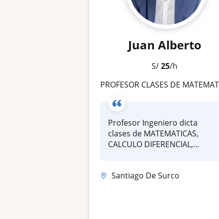
Juan Alberto
S/
25
/h
PROFESOR CLASES DE MATEMATICAS CALCULO FISICA QUIMICA ESTADISTICA, UPC UTP USIL UCV UPN USMP UCSUR U CONTINEN
Profesor Ingeniero dicta
clases de MATEMATICAS,
CALCULO DIFERENCIAL,
CALCULO INTEGRA...
Santiago De Surco