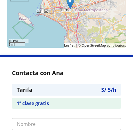
10 km
5 mi
Leaflet
| ©
OpenStreetMap
contributors
Contacta con Ana
Tarifa
S/
5
/h
1ª clase gratis