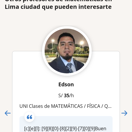
Lima ciudad que pueden interesarte
Edson
S/
35
/h
UNI Clases de MATEMÁTICAS / FÍSICA / QUÍMICA virtuales y presenciales (nivel básico a UNI)
[c][e][l]: [9][8][0]-[8][2][9]-[7][0][9]Buen