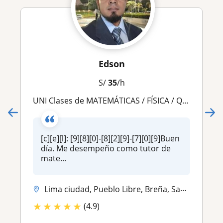
Edson
S/
35
/h
UNI Clases de MATEMÁTICAS / FÍSICA / QUÍMICA virtuales y presenciales (nivel básico a UNI)
[c][e][l]: [9][8][0]-[8][2][9]-[7][0][9]Buen
día. Me desempeño como tutor de
mate...
Lima ciudad, Pueblo Libre, Breña, San Miguel, Independencia, Jesús Mar...
★
★
★
★
★
(4.9)