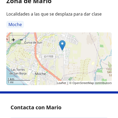
Zona de Mario
Localidades a las que se desplaza para dar clase
Moche
+
−
1 km
1 mi
Leaflet
| ©
OpenStreetMap
contributors
Contacta con Mario