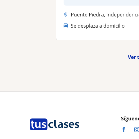
Marcos.Te...
Puente Piedra, Independencia, Los Olivos, San Martin De Por
Se desplaza a domicilio
Ver 
Síguen