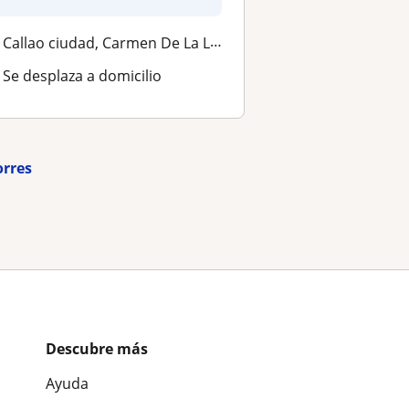
8...
Callao ciudad, Carmen De La Legua Reynoso, San Martin De Porres
Se desplaza a domicilio
orres
Descubre más
Ayuda