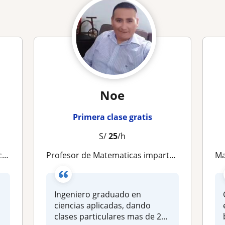
Noe
Primera clase gratis
S/
25
/h
es
Profesor de Matematicas imparte clases a niños de todas las edades
M
Ingeniero graduado en
ciencias aplicadas, dando
clases particulares mas de 20