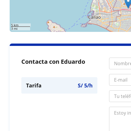
5 km
3 mi
Contacta con Eduardo
Tarifa
S/
5
/h