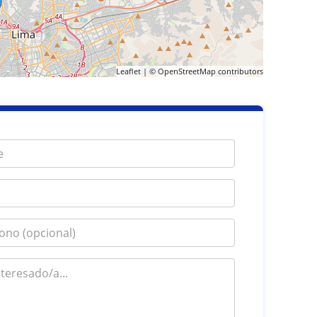
Leaflet
| ©
OpenStreetMap
contributors