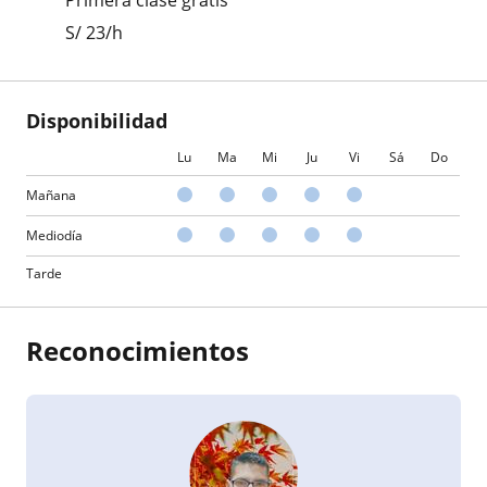
Primera clase gratis
S/
23
/h
Disponibilidad
Lu
Ma
Mi
Ju
Vi
Sá
Do
Mañana
Mediodía
Tarde
Reconocimientos