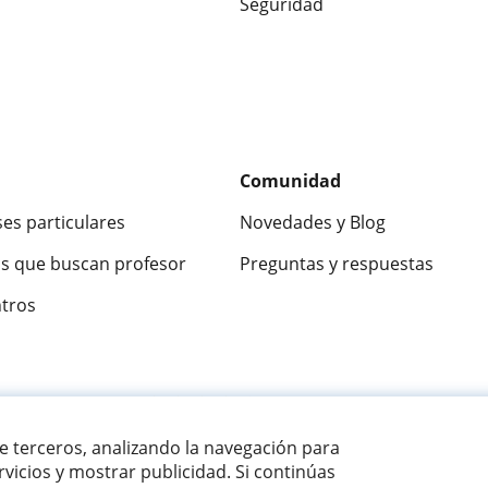
Seguridad
Comunidad
ses particulares
Novedades y Blog
s que buscan profesor
Preguntas y respuestas
ntros
ca
9,5/10
★★★★★
9,5/10
305883
opinion
de terceros, analizando la navegación para
vicios y mostrar publicidad. Si continúas