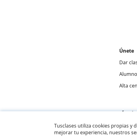
Únete
Dar cla
Alumno
Alta ce
Fantásti
Tusclases utiliza cookies propias y 
mejorar tu experiencia, nuestros ser
© 2007 - 2026 Tusclases.pe