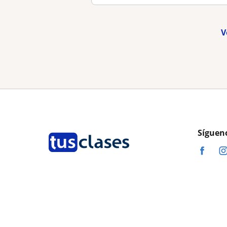
V
Síguen