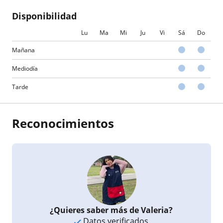
Disponibilidad
Lu
Ma
Mi
Ju
Vi
Sá
Do
Mañana
Mediodía
Tarde
Reconocimientos
¿Quieres saber más de Valeria?
Datos verificados