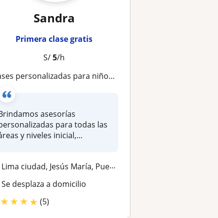
Sandra
Primera clase gratis
S/
5
/h
ases personalizadas para niños y niñas de manera presencial
Brindamos asesorías
personalizadas para todas las
áreas y niveles inicial,
primaria...
Lima ciudad, Jesús María, Pueblo Libre, San Borja, Los Olivos, San Isi...
Se desplaza a domicilio
★
★
★
★
(5)