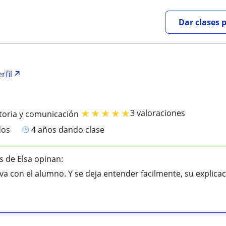
Dar clases 
rfil
★
★
★
★
★
3 valoraciones
toria y comunicación
dos
4 años dando clase
 de Elsa opinan:
a con el alumno. Y se deja entender facilmente, su explicaci