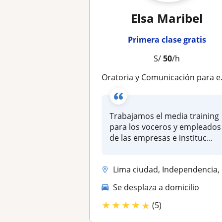
Elsa Maribel
Primera clase gratis
S/
50
/h
Oratoria y Comunicación para empresas e instituciones
Trabajamos el media training
para los voceros y empleados
de las empresas e instituc...
Lima ciudad, Independencia, Carabayllo, Ancon, Comas, Puente Piedra, L...
Se desplaza a domicilio
★
★
★
★
★
(5)