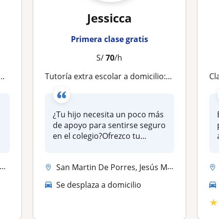
Jessicca
Primera clase gratis
S/
70
/h
Tutoría extra escolar a domicilio: de 1er a 4to grado de primaria
cl
¿Tu hijo necesita un poco más
de apoyo para sentirse seguro
en el colegio?Ofrezco tu...
San Martin De Porres, Jesús María, San Borja, Surquillo, Magdalena Del...
Se desplaza a domicilio
★