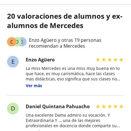
20 valoraciones de alumnos y ex-
alumnos de Mercedes
Enzo Agüero y otras 19 personas
C
D
E
recomiendan a Mercedes
★
★
★
★
★
Enzo Agüero
E
La miss Mercedes es una miss muy buena en lo
que hace, es muy carismática, hace las clases
mas didácticas, eso significa que sus clases no
son solo de habla. También es como una amiga,
Ver más
te escucha cuando necesitas ser escuchado; me
fascina su metodología de enseña, simplemente
es magnífica.
★
★
★
★
★
Daniel Quintana Pahuacho
D
Una excelente Dama admiro su vocación. Y
Extraordinaria !! … una de las mejores
profesionales en docencia donde comparte su
experiencia valores cariño y dedicación en lo que