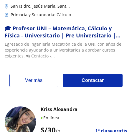
San Isidro, Jesús María, Sant...
Primaria y Secundaria: Cálculo
🎓 Profesor UNI – Matemática, Cálculo y
Física - Universitario | Pre Universitario |
Escolar
Egresado de Ingeniería Mecatrónica de la UNI, con años de
experiencia ayudando a universitarios a aprobar cursos
exigentes. 📲 Contacto -...
ver más
Contactar
Kriss Alexandra
En línea
S/
30
/h
1ª clase gratis