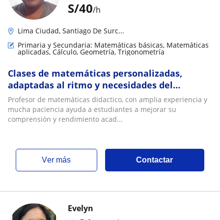
S/
40
/h
Lima Ciudad, Santiago De Surc...
Primaria y Secundaria: Matemáticas básicas, Matemáticas
aplicadas, Cálculo, Geometría, Trigonometría
Clases de matemáticas personalizadas,
adaptadas al ritmo y necesidades del
estudiante, con metodología sencilla y
Profesor de matemáticas didactico, con amplia experiencia y
estructurada para lograr un aprendizaje
mucha paciencia ayuda a estudiantes a mejorar su
sólido📚🥇🏆
comprensión y rendimiento acad...
ver más
Contactar
Evelyn