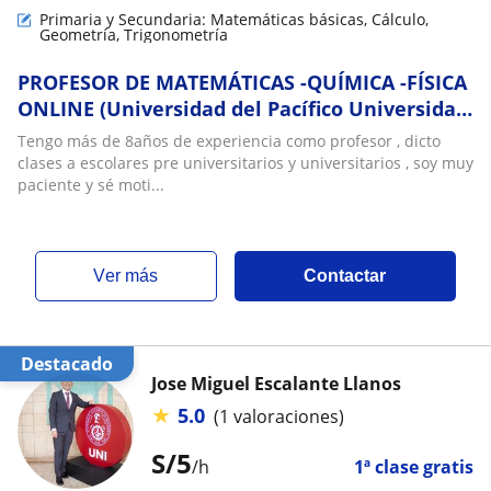
Primaria y Secundaria: Matemáticas básicas, Cálculo,
Geometría, Trigonometría
PROFESOR DE MATEMÁTICAS -QUÍMICA -FÍSICA
ONLINE (Universidad del Pacífico Universidad
de Lima Pucp y Cayetano )
Tengo más de 8años de experiencia como profesor , dicto
clases a escolares pre universitarios y universitarios , soy muy
paciente y sé moti...
ver más
Contactar
Destacado
Jose Miguel Escalante Llanos
★
5.0
(1 valoraciones)
S/
5
/h
1ª clase gratis