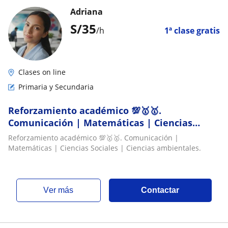
Adriana
S/
35
/h
1ª clase gratis
Clases on line
Primaria y Secundaria
Reforzamiento académico 💯🥇🥇.
Comunicación | Matemáticas | Ciencias
Sociales | Ciencias ambientales
Reforzamiento académico 💯🥇🥇. Comunicación |
Matemáticas | Ciencias Sociales | Ciencias ambientales.
ver más
Contactar