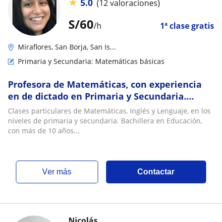
★
5.0
(12 valoraciones)
S/
60
/h
1ª clase gratis
Miraflores, San Borja, San Is...
Primaria y Secundaria: Matemáticas básicas
Profesora de Matemáticas, con experiencia
en de dictado en Primaria y Secundaria.
Clases dinámicas, ordenadas y orientadas al
Clases particulares de Matemáticas, Inglés y Lenguaje, en los
desarrollo de ejercicios!
niveles de primaria y secundaria. Bachillera en Educación,
con más de 10 años...
ver más
Contactar
Nicolás